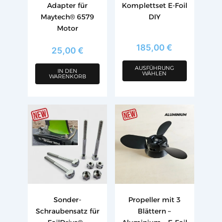
Adapter für
Komplettset E-Foil
auf
Maytech® 6579
DIY
der
Motor
Produktseite
gewählt
185,00
€
25,00
€
werden
AUSFÜHRUNG
IN DEN
WÄHLEN
WARENKORB
Dieses
Dieses
Produkt
Produkt
weist
weist
mehrere
mehrere
Varianten
Varianten
auf.
auf.
Die
Die
Optionen
Optionen
Sonder-
Propeller mit 3
können
können
Schraubensatz für
Blättern –
auf
auf