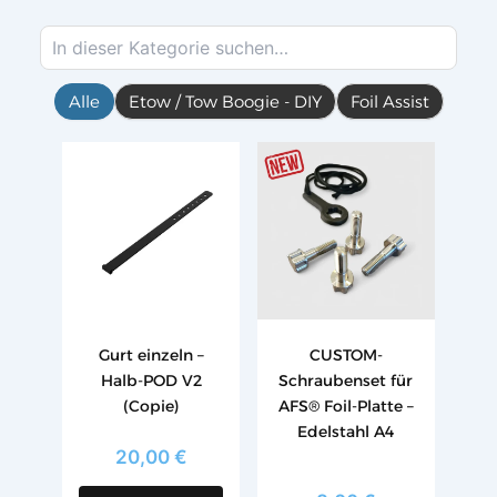
Alle
Etow / Tow Boogie - DIY
Foil Assist
Dieses
Produkt
weist
mehrere
Varianten
auf.
Die
Optionen
Gurt einzeln –
CUSTOM-
können
Halb-POD V2
Schraubenset für
auf
(Copie)
AFS® Foil-Platte –
der
Edelstahl A4
Produktseite
20,00
€
gewählt