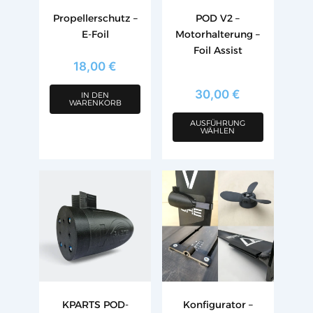
Optionen
Propellerschutz –
POD V2 –
können
E-Foil
Motorhalterung –
auf
Foil Assist
der
18,00
€
Produktseite
gewählt
30,00
€
IN DEN
WARENKORB
werden
AUSFÜHRUNG
WÄHLEN
Dieses
Produkt
weist
mehrere
Varianten
auf.
Die
Optionen
KPARTS POD-
Konfigurator –
können