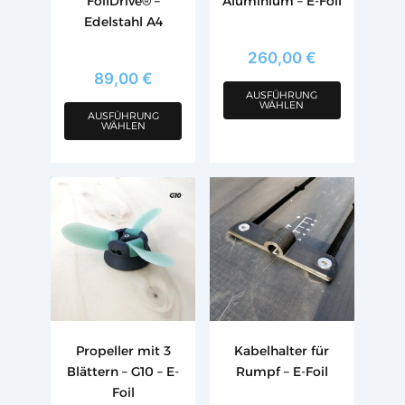
FoilDrive® –
Aluminium – E-Foil
der
der
Edelstahl A4
Produktseite
Produktseite
gewählt
gewählt
260,00
€
89,00
€
werden
werden
AUSFÜHRUNG
WÄHLEN
AUSFÜHRUNG
WÄHLEN
Dieses
Dieses
Produkt
Produkt
weist
weist
mehrere
mehrere
Varianten
Varianten
auf.
auf.
Die
Die
Optionen
Optionen
Propeller mit 3
Kabelhalter für
können
können
Blättern – G10 – E-
Rumpf – E-Foil
auf
auf
Foil
der
der