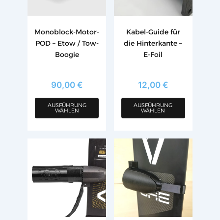
auf.
auf.
Die
Die
Optionen
Optionen
Monoblock-Motor-
Kabel-Guide für
können
können
POD – Etow / Tow-
die Hinterkante –
auf
auf
Boogie
E-Foil
der
der
Produktseite
Produktseite
gewählt
gewählt
90,00
€
12,00
€
werden
werden
AUSFÜHRUNG
AUSFÜHRUNG
WÄHLEN
WÄHLEN
Dieses
Produkt
weist
mehrere
Varianten
auf.
Die