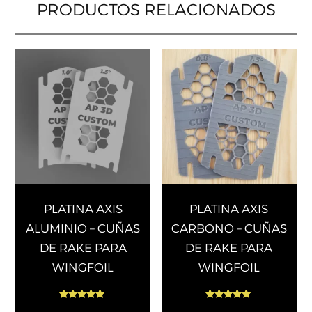
PRODUCTOS RELACIONADOS
Este
Est
producto
pro
tiene
tie
múltiples
múl
variantes.
var
Las
La
opciones
op
se
se
pueden
pu
elegir
ele
PLATINA AXIS
PLATINA AXIS
en
en
ALUMINIO – CUÑAS
CARBONO – CUÑAS
la
la
DE RAKE PARA
DE RAKE PARA
página
pág
WINGFOIL
WINGFOIL
de
de
producto
pro
Valorado
Valorado