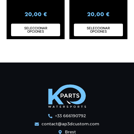
página
pág
de
de
producto
pro
20,00
€
20,00
€
SELECCIONAR
SELECCIONAR
OPCIONES
OPCIONES
+33 666190792
contact@ap3dcustom.com
Brest