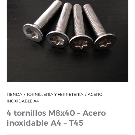
–
T45
cantidad
TIENDA
TORNILLERÍA Y FERRETERÍA
ACERO
INOXIDABLE A4
4 tornillos M8x40 – Acero
inoxidable A4 – T45