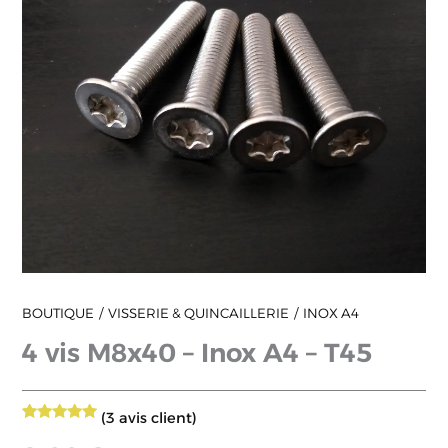
A4
-
T45
BOUTIQUE
VISSERIE & QUINCAILLERIE
INOX A4
4 vis M8x40 – Inox A4 – T45
(
3
avis client)
3
Noté
5.00
sur 5