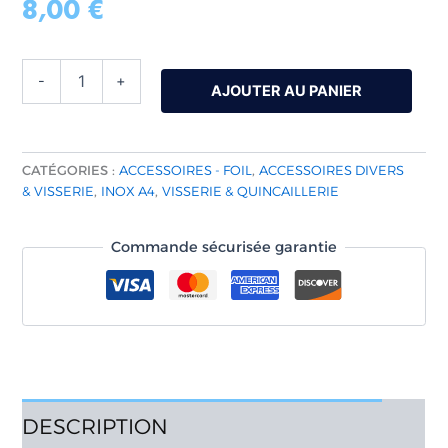
8,00
€
basé sur
notations
client
-
+
AJOUTER AU PANIER
CATÉGORIES :
ACCESSOIRES - FOIL
,
ACCESSOIRES DIVERS
& VISSERIE
,
INOX A4
,
VISSERIE & QUINCAILLERIE
Commande sécurisée garantie
DESCRIPTION