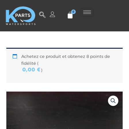
Aller
au
contenu
Achetez ce produit et obtenez 8 points de
fidélité (
0,00
€
)
quantité
de
4
vis
M8x40
-
Inox