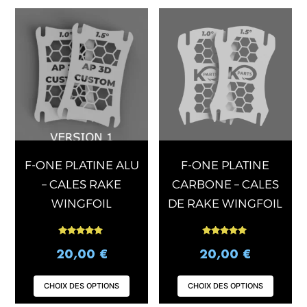
Ce
Ce
produit
produ
a
a
plusieurs
plusi
variations.
varia
Les
Les
options
opti
peuvent
peuv
être
être
choisies
chois
F-ONE PLATINE ALU
F-ONE PLATINE
sur
sur
– CALES RAKE
CARBONE – CALES
la
la
WINGFOIL
DE RAKE WINGFOIL
page
page
du
du
Note
Note
produit
produ
5.00
5.00
20,00
€
20,00
€
sur 5
sur 5
CHOIX DES OPTIONS
CHOIX DES OPTIONS