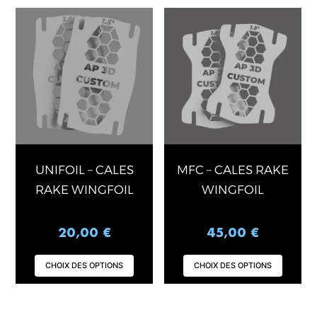
Ce
Ce
produit
produ
a
a
plusieurs
plusi
variations.
varia
Les
Les
options
opti
peuvent
peuv
être
être
choisies
chois
UNIFOIL – CALES
MFC – CALES RAKE
sur
sur
RAKE WINGFOIL
WINGFOIL
la
la
page
page
20,00
€
45,00
€
du
du
produit
produ
CHOIX DES OPTIONS
CHOIX DES OPTIONS