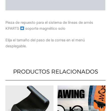
VALORACIONES (0)
Pieza de repuesto para el sistema de líneas de arnés
KPARTS
soporte magnético solo
Elija el tamaño del paso de la correa en el menú
desplegable.
PRODUCTOS RELACIONADOS
Este
Est
producto
pro
tiene
tie
múltiples
múl