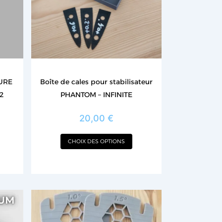
options
peuvent
être
choisies
sur
la
LURE
Boîte de cales pour stabilisateur
page
2
PHANTOM – INFINITE
du
produit
20,00
€
CHOIX DES OPTIONS
Ce
produit
a