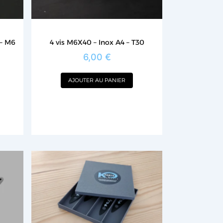
 – M6
4 vis M6X40 – Inox A4 – T30
6,00
€
AJOUTER AU PANIER
Le
Ce
prix
produit
actuel
est :
a
100,00 €.
plusieurs
variations.
Les