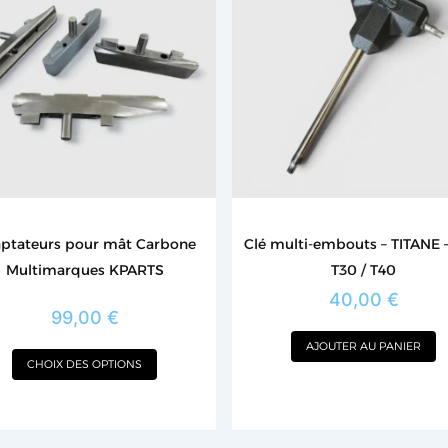
plusieurs
variations.
Les
options
peuvent
être
choisies
sur
la
ptateurs pour mât Carbone
Clé multi-embouts – TITANE –
page
Multimarques KPARTS
T30 / T40
du
40,00
€
produit
99,00
€
AJOUTER AU PANIER
CHOIX DES OPTIONS