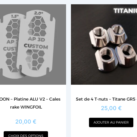
Ce
produit
a
plusieurs
variations.
Les
options
peuvent
être
choisies
sur
la
OON – Platine ALU V2 – Cales
Set de 4 T-nuts – Titane GR5
page
rake WINGFOIL
25,00
€
du
produit
20,00
€
AJOUTER AU PANIER
CHOIX DES OPTIONS