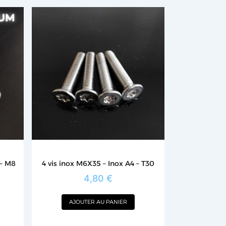
 – M8
4 vis inox M6X35 – Inox A4 – T30
4,80
€
AJOUTER AU PANIER