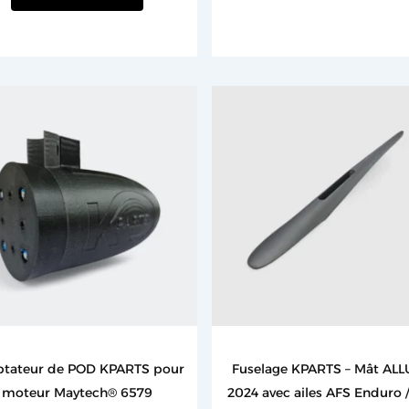
Le
prix
initial
était :
300,00 €.
tateur de POD KPARTS pour
Fuselage KPARTS – Mât AL
moteur Maytech® 6579
2024 avec ailes AFS Enduro 