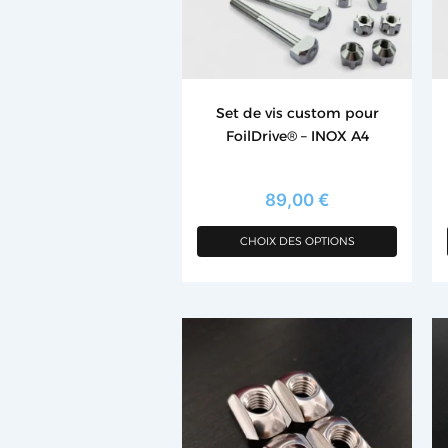
options
op
peuvent
p
être
êt
choisies
ch
Set de vis custom pour
sur
su
FoilDrive® – INOX A4
la
la
page
p
du
d
89,00
€
produit
pr
CHOIX DES OPTIONS