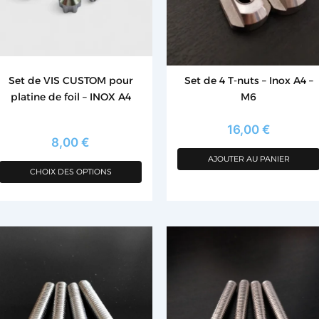
tions
euvent
re
oisies
Set de VIS CUSTOM pour
Set de 4 T-nuts – Inox A4 –
r
platine de foil – INOX A4
M6
age
16,00
€
u
8,00
€
oduit
AJOUTER AU PANIER
CHOIX DES OPTIONS