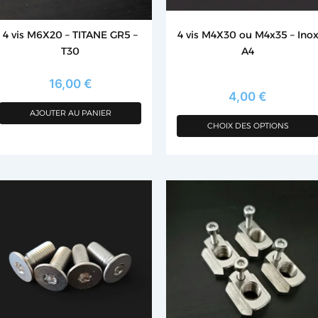
être
choisies
4 vis M6X20 – TITANE GR5 –
4 vis M4X30 ou M4x35 – Ino
sur
T30
A4
la
page
16,00
€
du
4,00
€
produit
AJOUTER AU PANIER
CHOIX DES OPTIONS