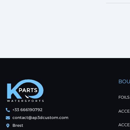
BOU
FOILS
+33 666190792
ACCES
contact@ap3dcustom.com
ACCE
Brest