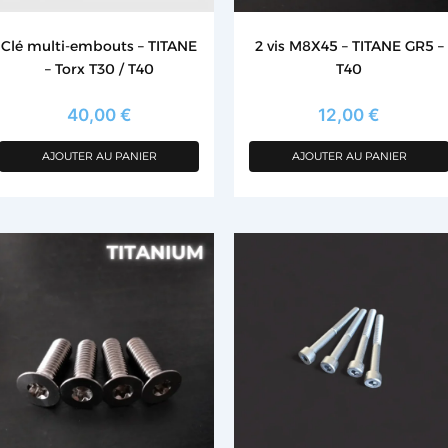
Clé multi-embouts – TITANE
2 vis M8X45 – TITANE GR5 –
– Torx T30 / T40
T40
40,00
€
12,00
€
AJOUTER AU PANIER
AJOUTER AU PANIER
Ce
produit
a
plusieurs
variations.
Les
options
peuvent