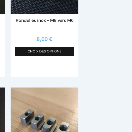
être
choisies
Rondelles inox – M8 vers M6
sur
la
page
8,00
€
du
CHOIX DES OPTIONS
produit