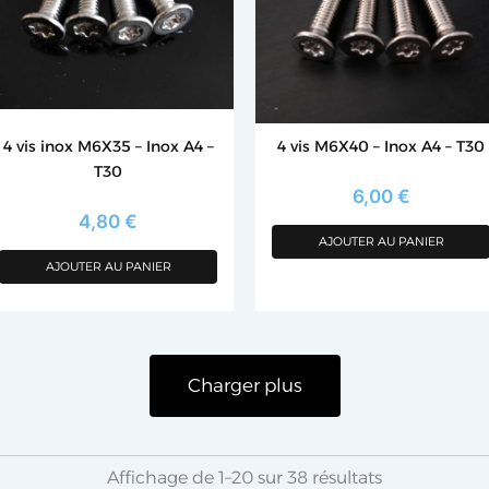
4 vis inox M6X35 – Inox A4 –
4 vis M6X40 – Inox A4 – T30
T30
6,00
€
4,80
€
AJOUTER AU PANIER
AJOUTER AU PANIER
Charger plus
Affichage de 1–20 sur 38 résultats