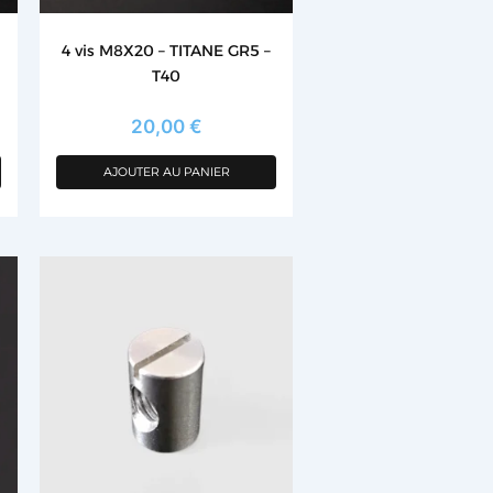
4 vis M8X20 – TITANE GR5 –
T40
20,00
€
AJOUTER AU PANIER
Ce
produit
a
plusieurs
variations.
Les
options
peuvent