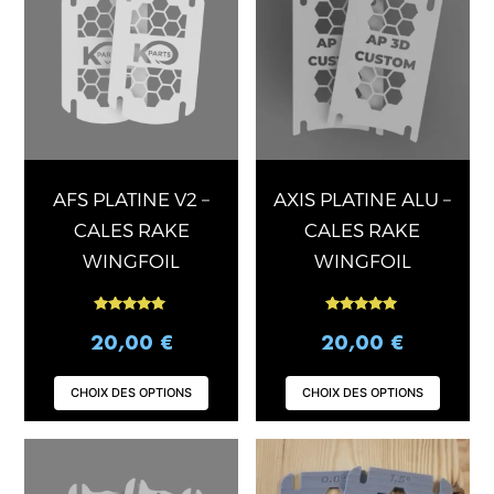
a
a
plusieurs
plusi
variations.
varia
Les
Les
options
opti
peuvent
peuv
être
être
choisies
chois
AFS PLATINE V2 –
AXIS PLATINE ALU –
sur
sur
CALES RAKE
CALES RAKE
la
la
WINGFOIL
WINGFOIL
page
page
du
du
Note
Note
produit
produ
4.90
5.00
20,00
€
20,00
€
sur 5
sur 5
CHOIX DES OPTIONS
CHOIX DES OPTIONS
Ce
Ce
produit
produ