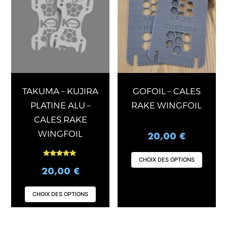
a
a
plusieurs
plusi
variations.
varia
Les
Les
options
opti
peuvent
peuv
être
être
choisies
chois
TAKUMA – KUJIRA
GOFOIL – CALES
sur
sur
PLATINE ALU –
RAKE WINGFOIL
la
la
CALES RAKE
page
page
WINGFOIL
20,00
€
du
du
produit
produ
CHOIX DES OPTIONS
Note
4.94
20,00
€
sur 5
CHOIX DES OPTIONS