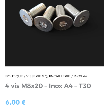
A4
-
T30
BOUTIQUE
VISSERIE & QUINCAILLERIE
INOX A4
4 vis M8x20 – Inox A4 – T30
6,00
€