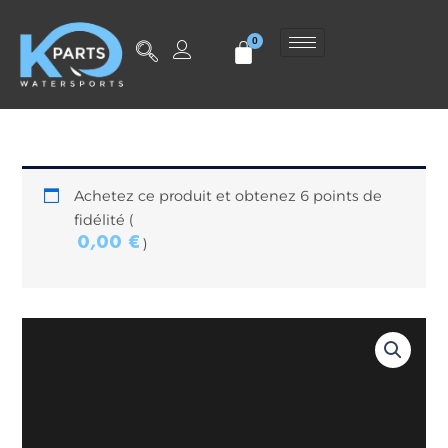
Aller
au
contenu
Achetez ce produit et obtenez 6 points de
fidélité (
0,00
€
)
quantité
de
4
vis
M8x20
-
Inox