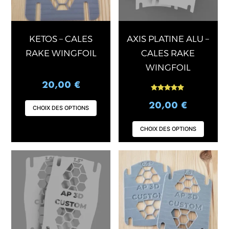
options
opti
peuvent
peuv
être
être
choisies
chois
KETOS – CALES
AXIS PLATINE ALU –
sur
sur
RAKE WINGFOIL
CALES RAKE
la
la
WINGFOIL
page
page
20,00
€
du
du
Note
produit
produ
5.00
20,00
€
CHOIX DES OPTIONS
sur 5
CHOIX DES OPTIONS
Ce
Ce
produit
produ
a
a
plusieurs
plusi
variations.
varia
Les
Les