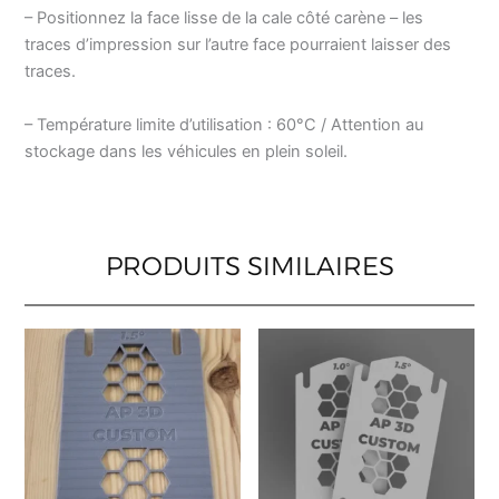
– Positionnez la face lisse de la cale côté carène – les
traces d’impression sur l’autre face pourraient laisser des
traces.
– Température limite d’utilisation : 60°C / Attention au
stockage dans les véhicules en plein soleil.
PRODUITS SIMILAIRES
Ce
Ce
produit
produ
a
a
plusieurs
plusi
variations.
varia
Les
Les