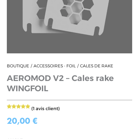
BOUTIQUE
ACCESSOIRES - FOIL
CALES DE RAKE
AEROMOD V2 – Cales rake
WINGFOIL
(
1
avis client)
1
Noté
5.00
sur 5
20,00
€
basé sur
notation
client