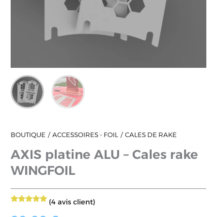
BOUTIQUE
ACCESSOIRES - FOIL
CALES DE RAKE
AXIS platine ALU – Cales rake
WINGFOIL
(
4
avis client)
4
Noté
5.00
sur 5