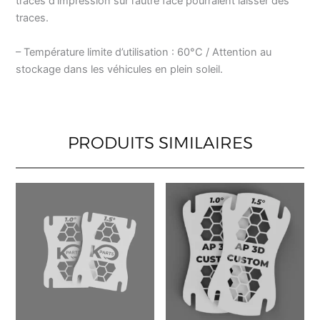
traces d’impression sur l’autre face pourraient laisser des
traces.
– Température limite d’utilisation : 60°C / Attention au
stockage dans les véhicules en plein soleil.
PRODUITS SIMILAIRES
Ce
Ce
produit
produ
a
a
plusieurs
plusi
variations.
varia
Les
Les
options
opti
peuvent
peuv