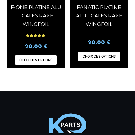
choisies
chois
F-ONE PLATINE ALU
FANATIC PLATINE
sur
sur
– CALES RAKE
ALU – CALES RAKE
la
la
WINGFOIL
WINGFOIL
page
page
du
du
Note
produit
produ
20,00
€
5.00
20,00
€
sur 5
CHOIX DES OPTIONS
CHOIX DES OPTIONS