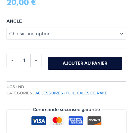
20,00
€
basé sur
notations
client
ANGLE
-
+
AJOUTER AU PANIER
UGS :
ND
CATÉGORIES :
ACCESSOIRES - FOIL
,
CALES DE RAKE
Commande sécurisée garantie