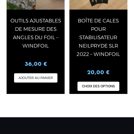
peuv
être
chois
OUTILS AJUSTABLES
BOÎTE DE CALES
sur
DE MESURE DES
POUR
la
ANGLES DU FOIL –
STABILISATEUR
page
WINDFOIL
NEILPRYDE SLR
du
2022 – WINDFOIL
produ
36,00
€
20,00
€
AJOUTER AU PANIER
CHOIX DES OPTIONS