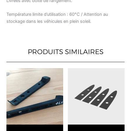
Livrées avec boite de rangement.
Température limite d’utilisation : 60°C / Attention au
stockage dans les véhicules en plein soleil.
PRODUITS SIMILAIRES
Ce
Ce
produit
produ
a
a
plusieurs
plusi
variations.
varia
Les
Les
options
opti
peuvent
peuv
être
être