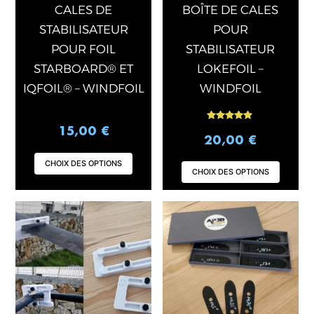
choisies
chois
CALES DE
BOÎTE DE CALES
sur
sur
STABILISATEUR
POUR
la
la
POUR FOIL
STABILISATEUR
page
page
STARBOARD® ET
LOKEFOIL –
du
du
IQFOIL® – WINDFOIL
WINDFOIL
produit
produ
Note
15,00
€
5.00
20,00
€
sur 5
CHOIX DES OPTIONS
CHOIX DES OPTIONS
Ce
produ
a
plusi
varia
Les
opti