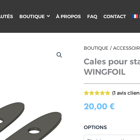
UTÉS
BOUTIQUE
À PROPOS
FAQ
CONTACT
quantité
BOUTIQUE
ACCESSOIRE
de
Cales pour st
Cales
pour
WINGFOIL
stabilisateur
SROKA
-
WINGFOIL
(
1
avis clien
Noté
1
5.00
sur 5 basé
20,00
€
sur
notation
client
OPTIONS