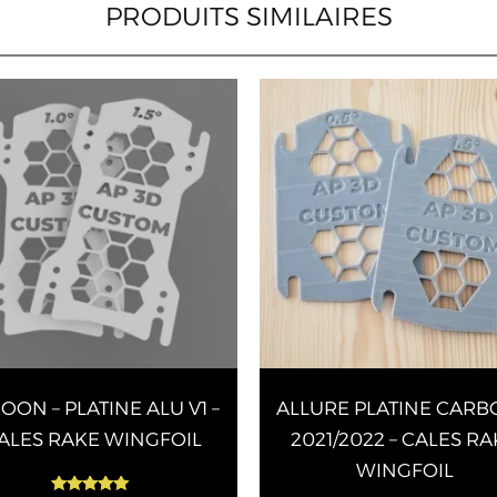
PRODUITS SIMILAIRES
Ce
produit
a
plusieurs
variations.
Les
options
peuvent
être
choisies
sur
OON – PLATINE ALU V1 –
ALLURE PLATINE CAR
la
page
ALES RAKE WINGFOIL
2021/2022 – CALES R
du
WINGFOIL
produit