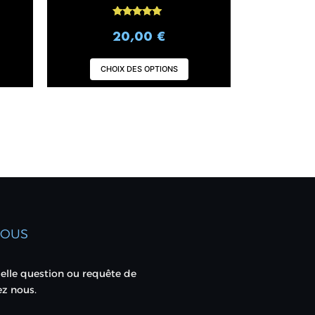
Note
4.94
20,00
€
sur 5
CHOIX DES OPTIONS
NOUS
elle question ou requête de
ez nous.