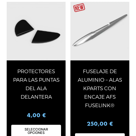
Este
Est
producto
pro
tiene
tie
múltiples
múl
variantes.
var
Las
La
opciones
op
se
se
pueden
pu
elegir
ele
PROTECTORES
FUSELAJE DE
en
en
PARA LAS PUNTAS
ALUMINIO – ALAS
la
la
DEL ALA
KPARTS CON
página
pág
DELANTERA
ENCAJE AFS
de
de
FUSELINK®
producto
pro
4,00
€
250,00
€
SELECCIONAR
OPCIONES