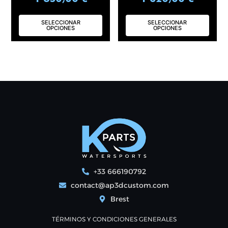
5.00
5.00
de 5
de 5
SELECCIONAR
SELECCIONAR
OPCIONES
OPCIONES
+33 666190792
contact@ap3dcustom.com
Brest
TÉRMINOS Y CONDICIONES GENERALES