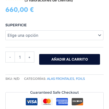
(
3
valoraciones de clientes)
3
Valorado
con
5.00
de
660,00
€
5 en base
a
valoración
de un
cliente
SUPERFICIE
-
+
AÑADIR AL CARRITO
SKU:
N/D
CATEGORÍAS:
ALAS FRONTALES
,
FOILS
Guaranteed Safe Checkout