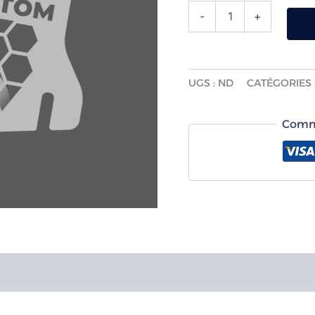
-
+
UGS :
ND
CATÉGORIES 
Comma