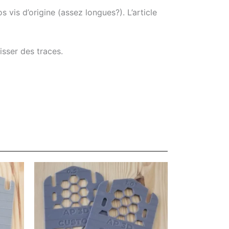
s vis d’origine (assez longues?). L’article
isser des traces.
Ce
Ce
produit
produit
a
a
plusieurs
plusieurs
variations.
variations.