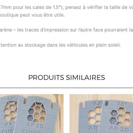
mm pour les cales de 1.5°), pensez à vérifier la taille de vo
outique peut vous être utile.
arène – les traces d’impression sur l’autre face pourraient la
ttention au stockage dans les véhicules en plein soleil.
PRODUITS SIMILAIRES
Ce
produit
a
plusieurs
variations.