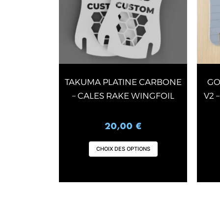
Les
options
peuvent
être
choisies
sur
TAKUMA PLATINE CARBONE
GO
la
page
– CALES RAKE WINGFOIL
V2 
du
produit
20,00
€
CHOIX DES OPTIONS