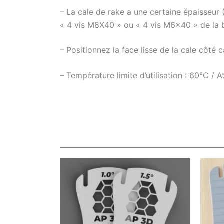
– La cale de rake a une certaine épaisseur (7
« 4 vis M8X40 » ou « 4 vis M6x40 » de la b
– Positionnez la face lisse de la cale côté c
– Température limite d’utilisation : 60°C / A
Ce
produit
a
plusieurs
variations.