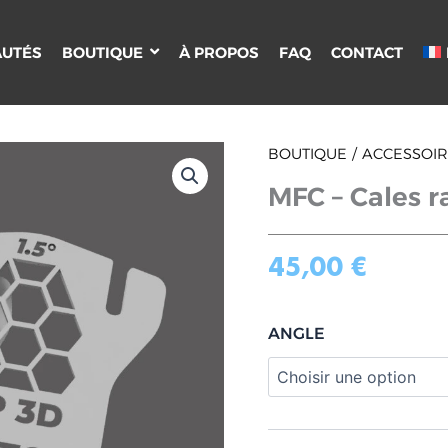
UTÉS
BOUTIQUE
À PROPOS
FAQ
CONTACT
quantité
BOUTIQUE
ACCESSOIRE
de
MFC – Cales 
MFC
-
Cales
rake
45,00
€
WINGFOIL
ANGLE