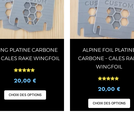
Les
options
peuvent
être
choisies
sur
NG PLATINE CARBONE
ALPINE FOIL PLATIN
la
page
– CALES RAKE WINGFOIL
CARBONE – CALES RA
du
WINGFOIL
produit
Note
5.00
20,00
€
sur 5
Note
5.00
20,00
€
sur 5
CHOIX DES OPTIONS
CHOIX DES OPTIONS