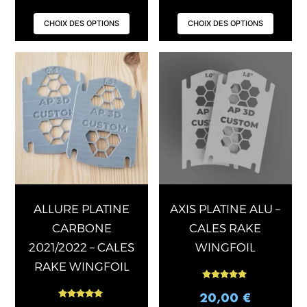
CHOIX DES OPTIONS
CHOIX DES OPTIONS
Ce
Ce
produit
produ
a
a
plusieurs
plusi
variations.
varia
Les
Les
options
opti
peuvent
peuv
être
être
choisies
chois
ALLURE PLATINE
AXIS PLATINE ALU –
sur
sur
CARBONE
CALES RAKE
la
la
2021/2022 – CALES
WINGFOIL
page
page
RAKE WINGFOIL
du
du
Note
produit
produ
5.00
20,00
€
sur 5
Note