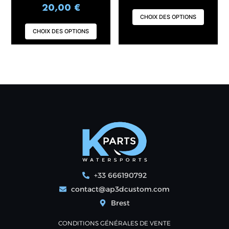
5.00
20,00
€
sur 5
CHOIX DES OPTIONS
CHOIX DES OPTIONS
+33 666190792
contact@ap3dcustom.com
Brest
CONDITIONS GÉNÉRALES DE VENTE