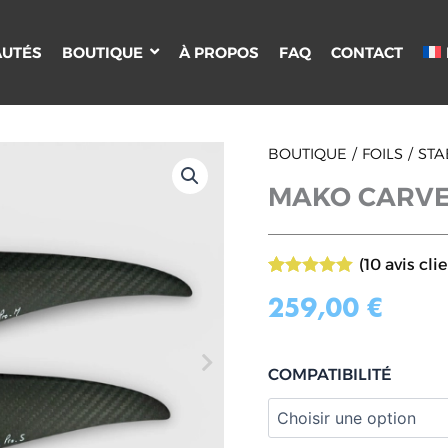
UTÉS
BOUTIQUE
À PROPOS
FAQ
CONTACT
quantité
BOUTIQUE
FOILS
STA
de
MAKO CARVE
MAKO
CARVE
PRO
(
10
avis clie
Noté
10
5.00
sur 5 basé
259,00
€
sur
notations
client
COMPATIBILITÉ