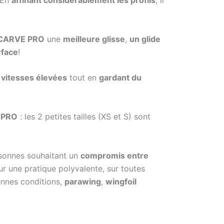
 En
affinant considérablement les profils
, il
CARVE PRO
une
meilleure glisse
,
un glide
rface
!
s
vitesses élevées
tout en
gardant du
 PRO
: les 2 petites tailles (XS et S) sont
sonnes souhaitant un
compromis entre
 une pratique polyvalente, sur toutes
nnes conditions,
parawing
,
wingfoil