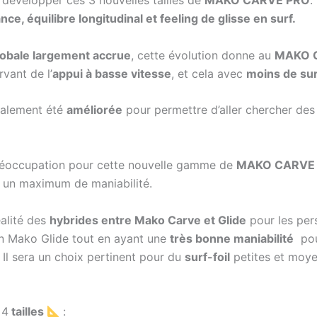
 développer ces 3 nouvelles tailles de
MAKO CARVE PRO
.
nce, équilibre longitudinal et feeling de glisse en surf.
lobale largement accrue
, cette évolution donne au
MAKO 
rvant de l’
appui à basse vitesse
, et cela avec
moins de su
galement été
améliorée
pour permettre d’aller chercher de
réoccupation pour cette nouvelle gamme de
MAKO CARVE
ur un maximum de maniabilité.
alité des
hybrides entre Mako Carve et Glide
pour les per
n Mako Glide tout en ayant une
très bonne maniabilité
pour
. Il sera un choix pertinent pour du
surf-foil
petites et moye
 4
tailles
: