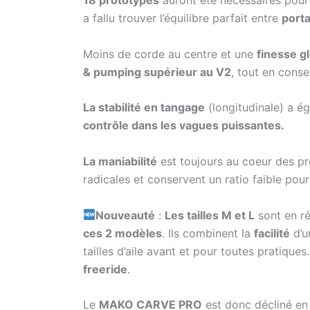
18 prototypes
auront été nécessaires pour
a fallu trouver l’équilibre parfait entre
porta
Moins de corde au centre et une
finesse g
& pumping supérieur au V2
, tout en conse
La stabilité en tangage
(longitudinale) a é
contrôle dans les vagues puissantes.
La maniabilité
est toujours au coeur des p
radicales et conservent un ratio faible po
Nouveauté
:
Les tailles M et L
sont en ré
ces 2 modèles
. Ils combinent la
facilité
d’u
tailles d’aile avant et pour toutes pratiques
freeride
.
Le
MAKO CARVE PRO
est donc décliné en